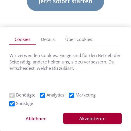
Jetzt sofort starten
Cookies
Details
Über Cookies
Weitere häufige Fragen:
Wir verwenden Cookies: Einige sind für den Betrieb der
Seite nötig, andere helfen uns, sie zu verbessern. Du
Funktioniert das auch, wenn ich mich schon
entscheidest, welche Du zulässt.
getrennt habe?
Benötigte
Analytics
Marketing
Ich bin unsicher, ob ich mich trennen will.
Sonstige
Hilft mir der Kurs bei dieser Entscheidung?
Ablehnen
Akzeptieren